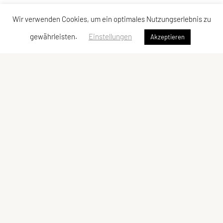
Wir verwenden Cookies, um ein optimales Nutzungserlebnis zu
gewährleisten.
Einstellungen
Akzeptieren
SPORTUNION Favoriten
Alfred-Adler-Straße 11/GL08, 1100 Wien
Tel:
+43 1 / 603 78 73
E-Mail:
office@sportunionfavoriten.at
ZVR-Zahl: 932254785
Schnellzugriff
Meta
Angebot
Newsletter