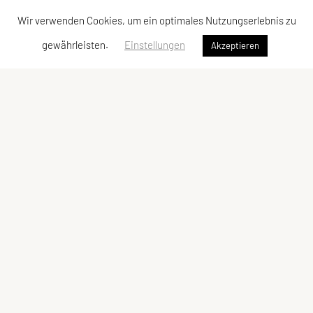
Wir verwenden Cookies, um ein optimales Nutzungserlebnis zu
gewährleisten.
Einstellungen
Akzeptieren
SPORTUNION Favoriten
Alfred-Adler-Straße 11/GL08, 1100 Wien
Tel:
+43 1 / 603 78 73
E-Mail:
office@sportunionfavoriten.at
ZVR-Zahl: 932254785
Schnellzugriff
Meta
Angebot
Newsletter