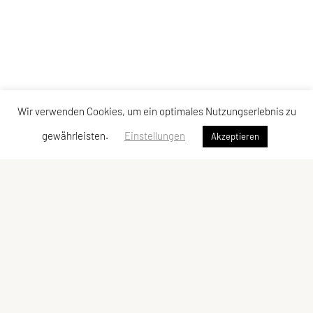
Wir verwenden Cookies, um ein optimales Nutzungserlebnis zu
gewährleisten.
Einstellungen
Akzeptieren
SPORTUNION Favoriten
Alfred-Adler-Straße 11/GL08, 1100 Wien
Tel:
+43 1 / 603 78 73