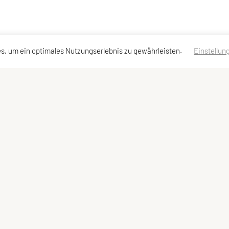
s, um ein optimales Nutzungserlebnis zu gewährleisten.
Einstellun
llzugriff
Meta
bot
Newsletter
Sitemap
Impressum
Datenschutzerklärung