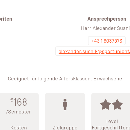
riten
Ansprechperson
Herr Alexander Susn
+43 1 6037873
alexander.susnik@sportunionf
Geeignet für folgende Altersklassen: Erwachsene
168
€
/Semester
Level
Kosten
Zielgruppe
Fortgeschritten