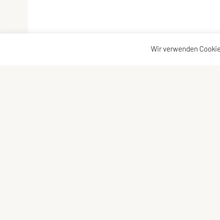
Wir verwenden Cookie
SPORTUNION Favoriten
Schne
Alfred-Adler-Straße 11/GL08, 1100 Wien
Ange
Tel:
+43 1 / 603 78 73
E-Mail:
office@sportunionfavoriten.at
ZVR-Zahl: 932254785