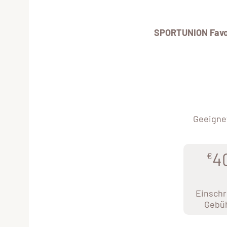
SPORTUNION Favo
Geeignet
4
€
Einschr
Gebü