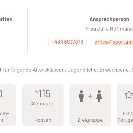
riten
Ansprechperson
Frau Julia Hoffmann
+43 1 6037873
office@sportuni
 für folgende Altersklassen: Jugendliche, Erwachsene,
0
115
€
/Semester
eib-
Eins
hr
Kosten
Zielgruppe
Fortge