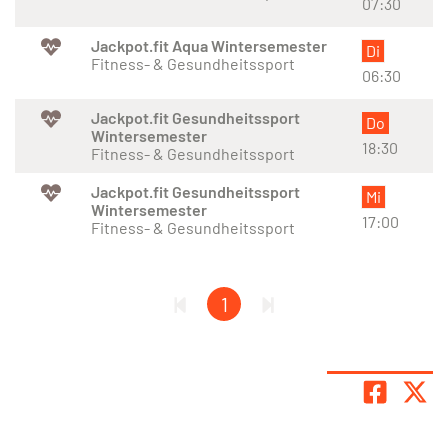
07:30
Jackpot.fit Aqua Wintersemester
Di
Fitness- & Gesundheitssport
06:30
Jackpot.fit Gesundheitssport
Do
Wintersemester
18:30
Fitness- & Gesundheitssport
Jackpot.fit Gesundheitssport
Mi
Wintersemester
17:00
Fitness- & Gesundheitssport
1