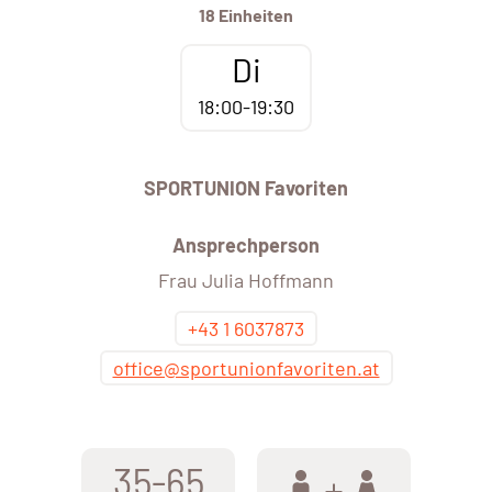
18 Einheiten
Di
18:00-19:30
SPORTUNION Favoriten
Ansprechperson
Frau Julia Hoffmann
+43 1 6037873
office@sportunionfavoriten.at
35-65