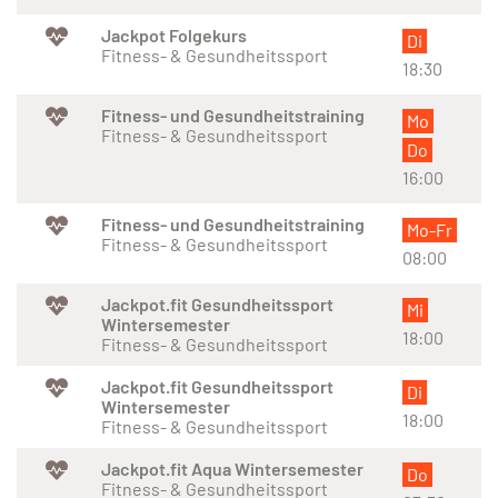
Jackpot Folgekurs
Di
Fitness- & Gesundheitssport
18:30
Fitness- und Gesundheitstraining
Mo
Fitness- & Gesundheitssport
Do
16:00
Fitness- und Gesundheitstraining
Mo-Fr
Fitness- & Gesundheitssport
08:00
Jackpot.fit Gesundheitssport
Mi
Wintersemester
18:00
Fitness- & Gesundheitssport
Jackpot.fit Gesundheitssport
Di
Wintersemester
18:00
Fitness- & Gesundheitssport
Jackpot.fit Aqua Wintersemester
Do
Fitness- & Gesundheitssport