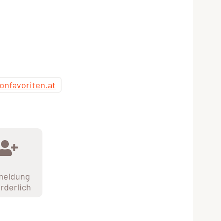
onfavoriten.at
meldung
orderlich