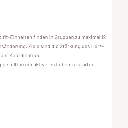
fit-Einheiten finden in Gruppen zu maximal 12
nsänderung. Ziele sind die Stärkung des Herz-
 der Koordination.
e hilft in ein aktiveres Leben zu starten.