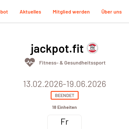
bot
Aktuelles
Mitglied werden
Über uns
jackpot.fit
Fitness- & Gesundheitssport
13.02.2026-19.06.2026
BEENDET
18 Einheiten
Fr