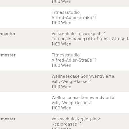
1100 Wien
Fitnessstudio
Alfred-Adler-Straße 11
1100 Wien
semester
Volksschule Tesarekplatz 4
Turnsaaleingang Otto-Probst-Straße 1
1100 Wien
semester
Fitnessstudio
Alfred-Adler-Straße 11
1100 Wien
Wellnessoase Sonnwendviertel
Vally-Weigl-Gasse 2
1100 Wien
Wellnessoase Sonnwendviertel
Vally-Weigl-Gasse 2
1100 Wien
semester
Volksschule Keplerplatz
Keplergasse 11
1100 Wien