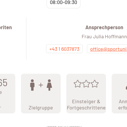
08:00-09:30
riten
Ansprechperson
Frau Julia Hoffmann
+43 1 6037873
office@sportuni
65
e
Einsteiger &
An
r
Zielgruppe
Fortgeschrittene
erf