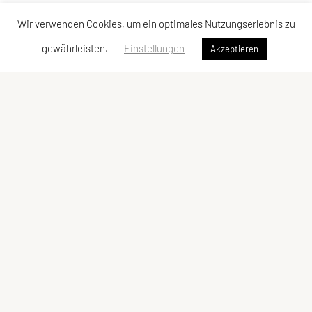
Wir verwenden Cookies, um ein optimales Nutzungserlebnis zu
gewährleisten.
Einstellungen
Akzeptieren
SPORTUNION Favoriten
Alfred-Adler-Straße 11/GL08, 1100 Wien
Tel:
+43 1 / 603 78 73
E-Mail:
office@sportunionfavoriten.at
ZVR-Zahl: 932254785
Schnellzugriff
Meta
Angebot
Newsletter