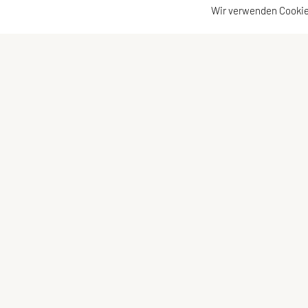
Wir verwenden Cookie
SPORTUNION Favoriten
Schne
Alfred-Adler-Straße 11/GL08, 1100 Wien
Ange
Tel:
+43 1 / 603 78 73
E-Mail:
office@sportunionfavoriten.at
ZVR-Zahl: 932254785