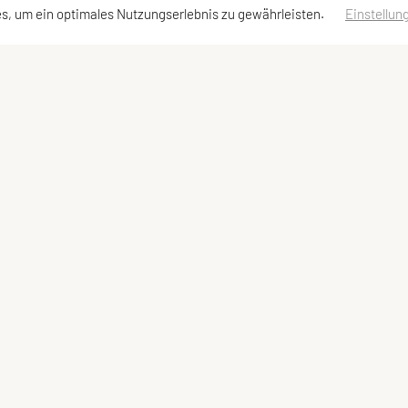
s, um ein optimales Nutzungserlebnis zu gewährleisten.
Einstellun
llzugriff
Meta
bot
Newsletter
Sitemap
Impressum
Datenschutzerklärung