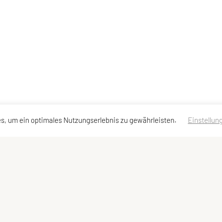
s, um ein optimales Nutzungserlebnis zu gewährleisten.
Einstellun
llzugriff
Meta
bot
Newsletter
Sitemap