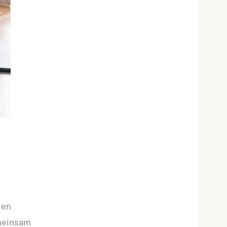
ten
emeinsam