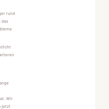
ger rund
n das
robleme
tlicht
weiteren
lange
at. Wir
 jetzt