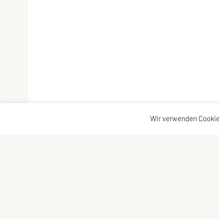
Wir verwenden Cookie
SPORTUNION Favoriten
Schne
Alfred-Adler-Straße 11/GL08, 1100 Wien
Ange
Tel:
+43 1 / 603 78 73