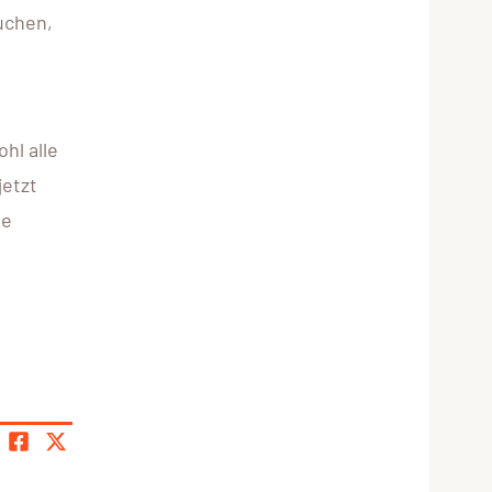
uchen,
hl alle
jetzt
ge