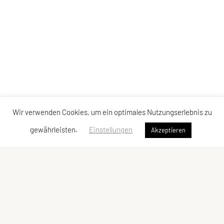
Wir verwenden Cookies, um ein optimales Nutzungserlebnis zu
gewährleisten.
Einstellungen
Akzeptieren
SPORTUNION Favoriten
Alfred-Adler-Straße 11/GL08, 1100 Wien
Tel:
+43 1 / 603 78 73